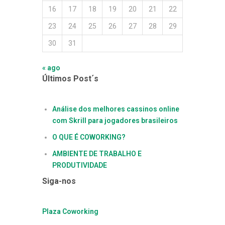
16
17
18
19
20
21
22
23
24
25
26
27
28
29
30
31
« ago
Últimos Post´s
Análise dos melhores cassinos online
com Skrill para jogadores brasileiros
O QUE É COWORKING?
AMBIENTE DE TRABALHO E
PRODUTIVIDADE
Siga-nos
Plaza Coworking