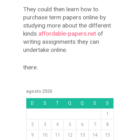
They could then learn how to
purchase term papers online by
studying more about the different
kinds
affordable-papers.net
of
writing assignments they can
undertake online.
there.
agosto 2026
D
S
T
Q
Q
S
S
1
2
3
4
5
6
7
8
9
10
11
12
13
14
15