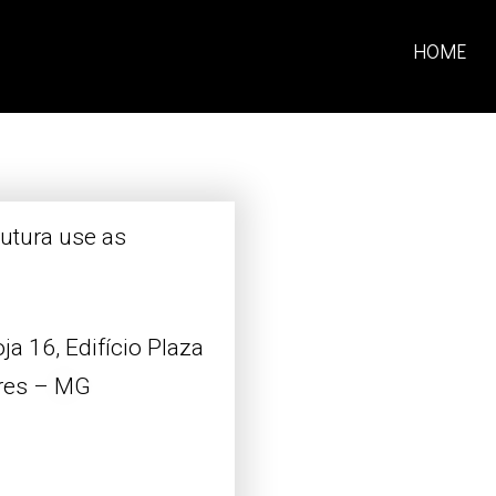
HOME
rutura use as
oja 16, Edifício Plaza
ares – MG